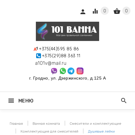
equalizer
shopping_basket
person
0
0
keyboard_arrow_right
+375(44)595 85 86
+375(29)88 363 11
keyboard_arrow_right
МНАТА
a101v@mail.ru
keyboard_arrow_right
г. Гродно, ул. Дзержинского, д.125 А
keyboard_arrow_right
Я
ОМНАТЫ
reorder
search
МЕНЮ
keyboard_arrow_right
МНАТА В
Главная
Ванная комната
Смесители и комплектующие
Комплектующие для смесителей
Душевые лейки