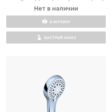
Нет в наличии
shopping_basket
В КОРЗИНУ
touch_app
БЫСТРЫЙ ЗАКАЗ