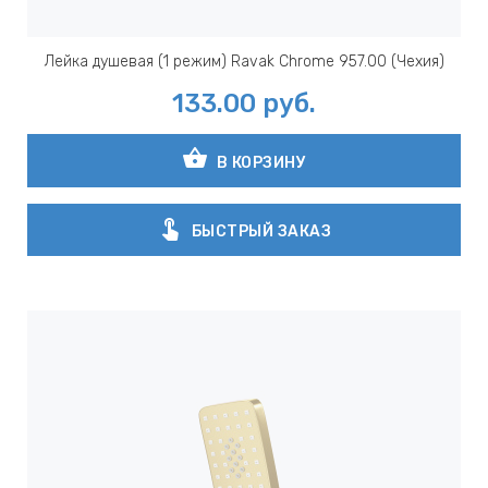
Лейка душевая (1 режим) Ravak Chrome 957.00 (Чехия)
133.00
руб.
shopping_basket
В КОРЗИНУ
touch_app
БЫСТРЫЙ ЗАКАЗ