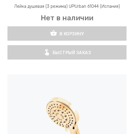
Лейка душевая (3 режима) UP!Urban 61044 (Испания)
Нет в наличии
shopping_basket
В КОРЗИНУ
touch_app
БЫСТРЫЙ ЗАКАЗ