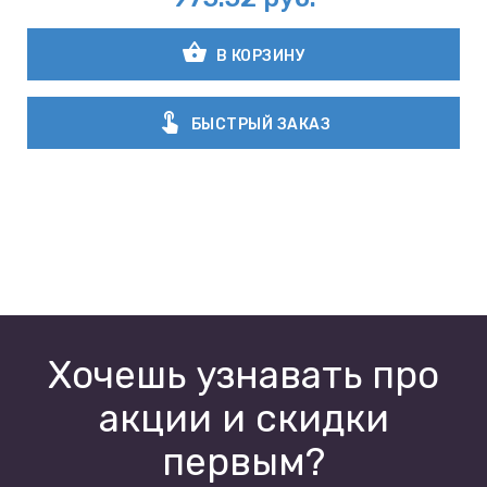
shopping_basket
В КОРЗИНУ
touch_app
БЫСТРЫЙ ЗАКАЗ
Хочешь узнавать про
акции и скидки
первым?