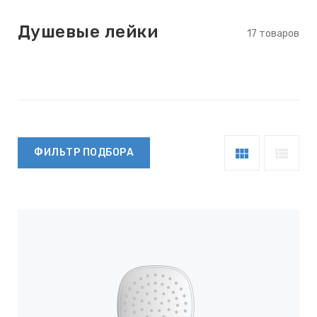
Душевые лейки
17 товаров
keyboard_arrow_right
view_module
view_list
ФИЛЬТР ПОДБОРА