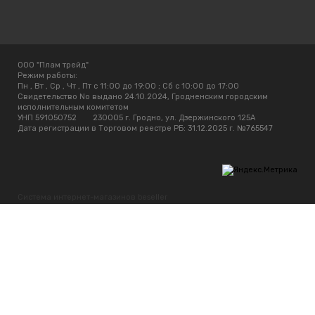
ООО "Плам трейд"
Режим работы:
Пн , Вт , Ср , Чт , Пт c 11:00 до 19:00 ; Сб c 10:00 до 17:00
Свидетельство No выдано 24.10.2024, Гродненским городским
исполнительным комитетом
УНП 591050752
230005 г. Гродно, ул. Дзержинского 125А
Дата регистрации в Торговом реестре РБ: 31.12.2025 г. №765547
Система интернет-магазинов beseller
ЗАКАЗАТЬ ЗВОНОК
Контактный телефон
Ваше имя
Комментарий