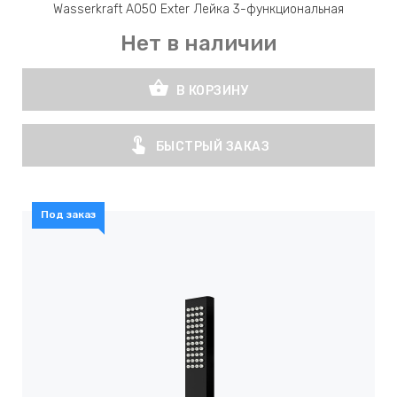
Wasserkraft A050 Exter Лейка 3-функциональная
Нет в наличии
shopping_basket
В КОРЗИНУ
touch_app
БЫСТРЫЙ ЗАКАЗ
Под заказ