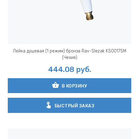
Лейка душевая (1 режим) бронза Rav-Slezak KS0017SM
(Чехия)
444.08
руб.
shopping_basket
В КОРЗИНУ
touch_app
БЫСТРЫЙ ЗАКАЗ