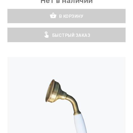
Нет в наличии
shopping_basket
В КОРЗИНУ
touch_app
БЫСТРЫЙ ЗАКАЗ