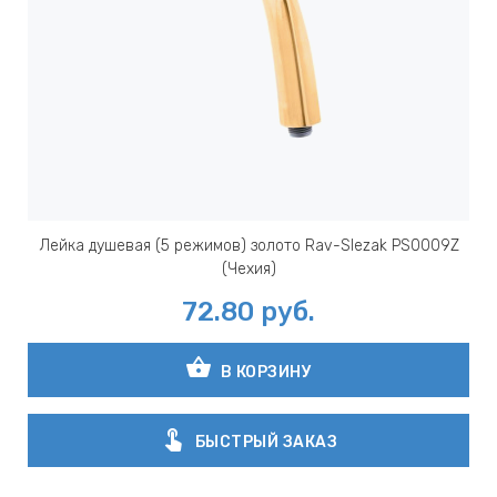
Лейка душевая (5 режимов) золото Rav-Slezak PS0009Z
(Чехия)
72.80
руб.
shopping_basket
В КОРЗИНУ
touch_app
БЫСТРЫЙ ЗАКАЗ