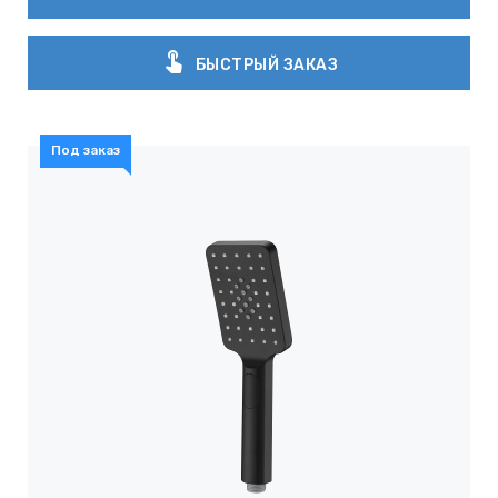
touch_app
БЫСТРЫЙ ЗАКАЗ
Под заказ