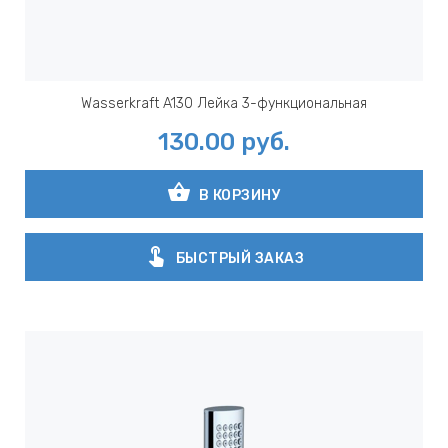
Wasserkraft A130 Лейка 3-функциональная
130.00
руб.
shopping_basket
В КОРЗИНУ
touch_app
БЫСТРЫЙ ЗАКАЗ