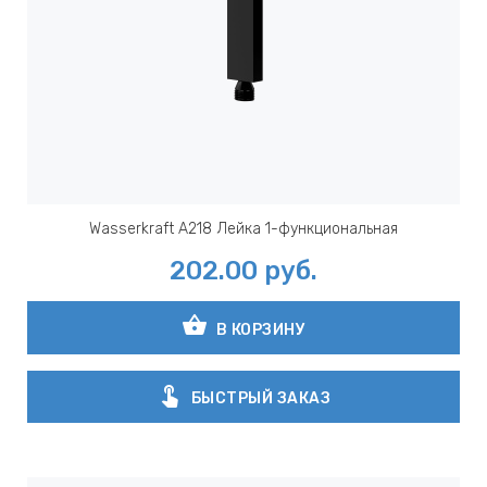
Wasserkraft A218 Лейка 1-функциональная
202.00
руб.
shopping_basket
В КОРЗИНУ
touch_app
БЫСТРЫЙ ЗАКАЗ