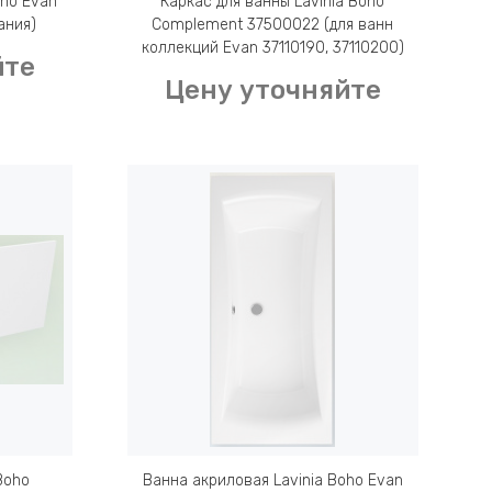
oho Evan
Каркас для ванны Lavinia Boho
ания)
Complement 37500022 (для ванн
коллекций Evan 37110190, 37110200)
йте
Цену уточняйте
Boho
Ванна акриловая Lavinia Boho Evan