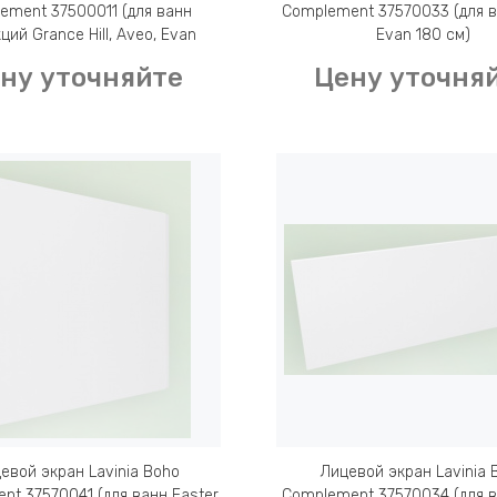
ement 37500011 (для ванн
Complement 37570033 (для в
ций Grance Hill, Aveo, Evan
Evan 180 см)
37110190, 37110200)
ну уточняйте
Цену уточня
евой экран Lavinia Boho
Лицевой экран Lavinia 
nt 37570041 (для ванн Easter
Complement 37570034 (для 