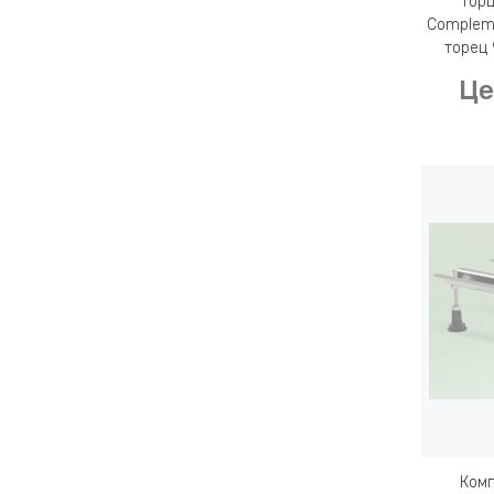
Торц
Compleme
торец 
Це
Комп