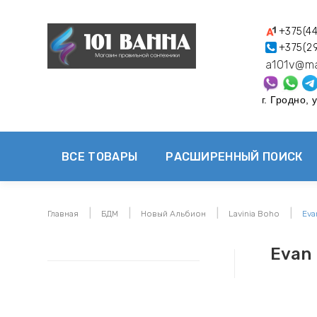
+375(4
+375(29
a101v@m
г. Гродно, 
ВСЕ ТОВАРЫ
РАСШИРЕННЫЙ ПОИСК
Главная
БДМ
Новый Альбион
Lavinia Boho
Eva
Evan