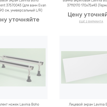
евой экран Lavinia Boho
Ванна акриловая Lavinia B
nt 37570043 (для ванн Evan
37110170 170x75x43 (Герм
90 см, универсальный L/R)
Цену уточня
ну уточняйте
ЕЩЁ 2 ВАРИАНТА
лект ножек Lavinia Boho
Лицевой экран Lavinia 