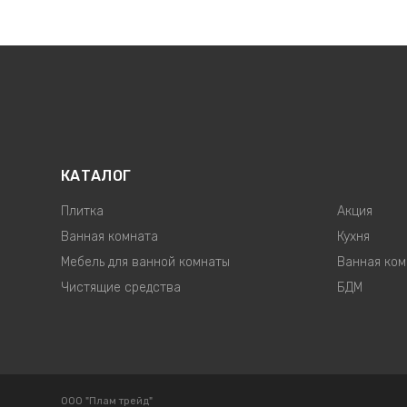
КАТАЛОГ
Плитка
Акция
Ванная комната
Кухня
Мебель для ванной комнаты
Ванная ком
Чистящие средства
БДМ
ООО "Плам трейд"