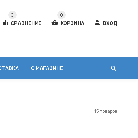
0
0
equalizer
shopping_basket
person
СРАВНЕНИЕ
КОРЗИНА
ВХОД
search
СТАВКА
О МАГАЗИНЕ
15 товаров