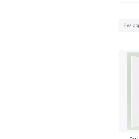
Без со