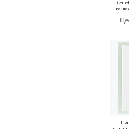
Compl
коллек
Це
Торц
Compleme