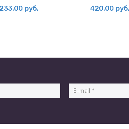
универсальный L/R)
233.00
руб.
420.00
руб