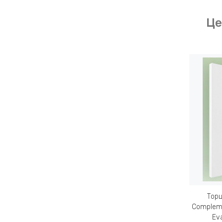
Це
Торц
Compleme
Ev