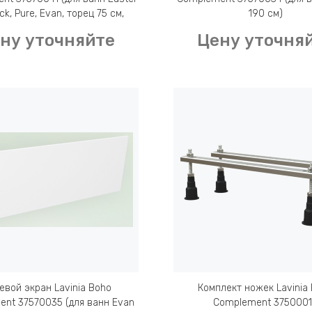
ck, Pure, Evan, торец 75 см,
190 см)
универсальный L/R)
ну уточняйте
Цену уточня
евой экран Lavinia Boho
Комплект ножек Lavinia
nt 37570035 (для ванн Evan
Complement 375000